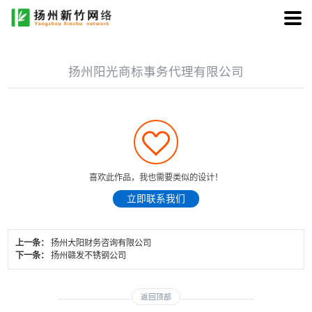
网站建设
集团企业官网
扬州阳光商标事务代理有限公司
App开发
品牌网站策划
电商App开发
营销网站设计
案例作品
餐饮App开发
外贸网站建设
品牌网站建设
金融App开发
商城网站定制
新闻资讯
扬州网站建设
医疗App开发
行业动态
App开发作品
喜欢此作品，我也需要类似的设计！
社交App开发
关于我们
网站建设
微信小程序
立即联系我们
公司介绍
网络营销
营销型网站
手机访问
联系我们
常见问题
上一条：
扬州大阳财务咨询有限公司
技术知识
下一条：
扬州赣发不锈钢公司
返回顶部