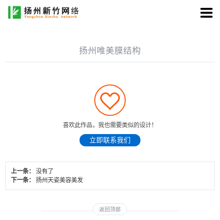
网站建设
集团企业官网
扬州唯美膜结构
App开发
品牌网站策划
电商App开发
营销网站设计
案例作品
餐饮App开发
外贸网站建设
品牌网站建设
金融App开发
商城网站定制
新闻资讯
扬州网站建设
医疗App开发
行业动态
App开发作品
喜欢此作品，我也需要类似的设计！
社交App开发
关于我们
网站建设
微信小程序
立即联系我们
公司介绍
网络营销
营销型网站
手机访问
联系我们
常见问题
上一条：
没有了
技术知识
下一条：
扬州天姿美容美发
返回顶部