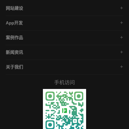
网站建设
集团企业官网
App开发
品牌网站策划
电商App开发
营销网站设计
案例作品
餐饮App开发
外贸网站建设
品牌网站建设
金融App开发
商城网站定制
新闻资讯
扬州网站建设
医疗App开发
行业动态
App开发作品
社交App开发
关于我们
网站建设
微信小程序
公司介绍
网络营销
营销型网站
手机访问
联系我们
常见问题
技术知识